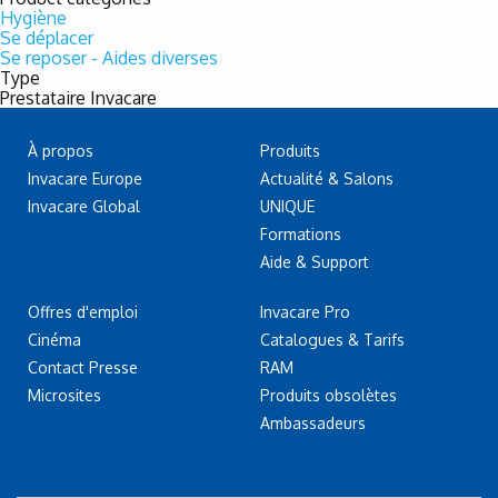
Hygiène
Se déplacer
Se reposer - Aides diverses
Type
Prestataire Invacare
À propos
Produits
Invacare Europe
Actualité & Salons
Invacare Global
UNIQUE
Formations
Aide & Support
Offres d'emploi
Invacare Pro
Cinéma
Catalogues & Tarifs
Contact Presse
RAM
Microsites
Produits obsolètes
Ambassadeurs