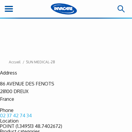
Accueil
SUN MEDICAL-28
Address
86 AVENUE DES FENOTS
28100
DREUX
France
Phone
02 37 42 74 34
Location
POINT (1.349513 48.7402672)
Product categories