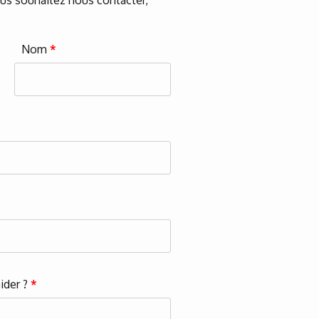
vous souhaitez nous contacter,
Nom
*
ider ?
*