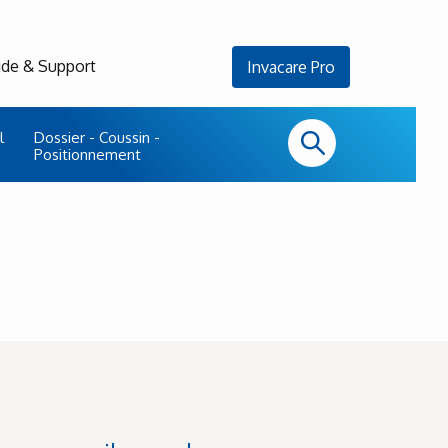
ide & Support
Invacare Pro
l
Dossier - Coussin -
Positionnement