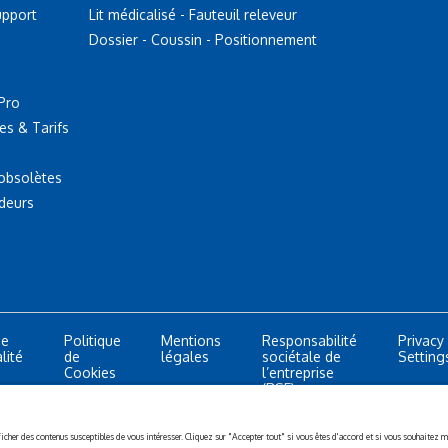
upport
Lit médicalisé - Fauteuil releveur
Dossier - Coussin - Positionnement
Pro
es & Tarifs
 obsolètes
deurs
de
Politique
Mentions
Responsabilité
Privacy
lité
de
légales
sociétale de
Setting
Cookies
l’entreprise
(RSE)
All rights reserved.