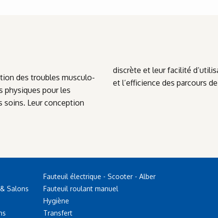
discrète et leur facilité d’util
ntion des troubles musculo-
et l’efficience des parcours de
es physiques pour les
es soins. Leur conception
Fauteuil électrique - Scooter - Alber
 & Salons
Fauteuil roulant manuel
Hygiène
ns
Transfert