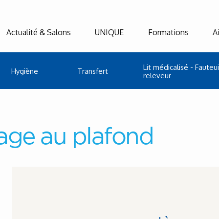
Actualité & Salons
UNIQUE
Formations
A
Lit médicalisé - Fauteui
Hygiène
Transfert
releveur
age au plafond