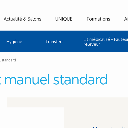
Actualité & Salons
UNIQUE
Formations
A
Lit médicalisé - Fauteui
Hygiène
Transfert
releveur
l standard
nt manuel standard