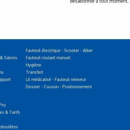
désabonner à tout moment.
Fauteuil électrique - Scooter - Alber
 & Salons
Fauteuil roulant manuel
Hygiène
ns
Transfert
upport
Lit médicalisé - Fauteuil releveur
Dossier - Coussin - Positionnement
Pro
es & Tarifs
 obsolètes