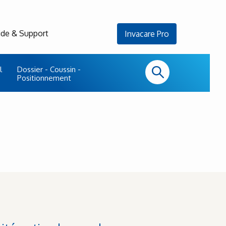
ide & Support
Invacare Pro
l
Dossier - Coussin -
Positionnement