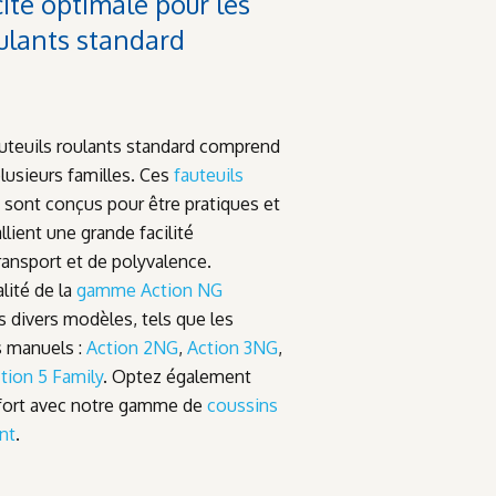
ité optimale pour les
oulants standard
teuils roulants standard comprend
lusieurs familles. Ces
fauteuils
sont conçus pour être pratiques et
llient une grande facilité
transport et de polyvalence.
lité de la
gamme Action NG
divers modèles, tels que les
s manuels :
Action 2NG
,
Action 3NG
,
tion 5 Family
. Optez également
nfort avec notre gamme de
coussins
nt
.