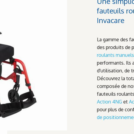
Une simplic
fauteuils r
Invacare
La gamme des fau
des produits de p
roulants manuels
performants. Ils a
d'utilisation, de 
Découvrez la tota
composée de nos 
fauteuils roulant
Action 4NG
et
Ac
pour plus de co
de positionneme