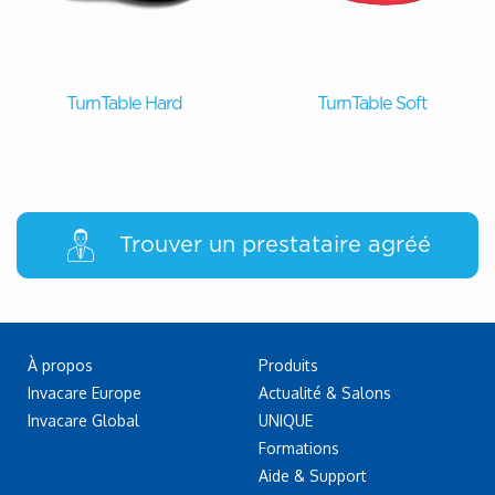
TurnTable Hard
TurnTable Soft
Trouver un prestataire agréé
À propos
Produits
Invacare Europe
Actualité & Salons
Invacare Global
UNIQUE
Formations
Aide & Support