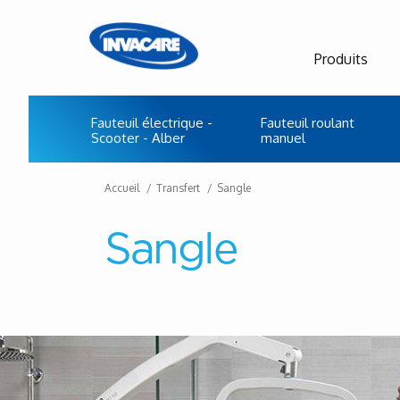
Produits
Fauteuil électrique -
Fauteuil roulant
Scooter - Alber
manuel
Accueil
Transfert
Sangle
Sangle