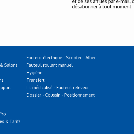
et de ses affiliés par e-mail
désabonner à tout moment.
Fauteuil électrique - Scooter - Alber
 & Salons
Fauteuil roulant manuel
Hygiène
ns
Transfert
upport
Lit médicalisé - Fauteuil releveur
Dossier - Coussin - Positionnement
Pro
es & Tarifs