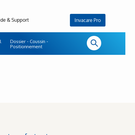
ide & Support
Invacare Pro
l
Dossier - Coussin -
Positionnement