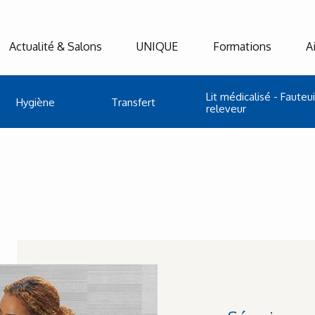
Actualité & Salons
UNIQUE
Formations
A
Lit médicalisé - Fauteui
Hygiène
Transfert
releveur