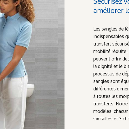
Sécurisez v
améliorer l
Les sangles de l
indispensables qu
transfert sécuris
mobilité réduite.
peuvent offrir de
la dignité et le 
processus de dép
sangles sont équ
différentes dimen
à toutes les mor
transferts. Not
modèles, chacun
six tailles et 3 ch