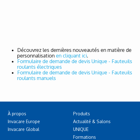
Découvrez les dernières nouveautés en matière de
personnalisation
en cliquant ici
.
Formulaire de demande de devis Unique - Fauteuils
roulants électriques
Formulaire de demande de devis Unique - Fauteuils
roulants manuels
À propos
Produits
Invacare Europe
Actualité & Salons
Invacare Global
UNIQUE
Formations