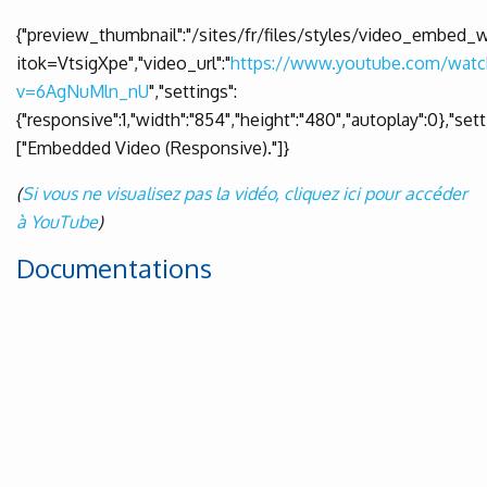
{"preview_thumbnail":"/sites/fr/files/styles/video_embe
itok=VtsigXpe","video_url":"
https://www.youtube.com/watc
v=6AgNuMln_nU
","settings":
{"responsive":1,"width":"854","height":"480","autoplay":0},"s
["Embedded Video (Responsive)."]}
(
Si vous ne visualisez pas la vidéo, cliquez ici pour accéder
à YouTube
)
Documentations