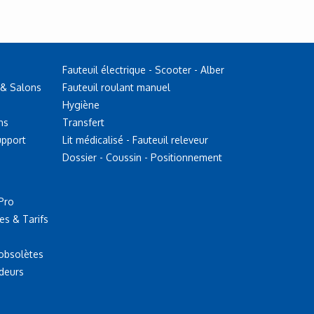
Fauteuil électrique - Scooter - Alber
 & Salons
Fauteuil roulant manuel
Hygiène
ns
Transfert
upport
Lit médicalisé - Fauteuil releveur
Dossier - Coussin - Positionnement
Pro
es & Tarifs
 obsolètes
deurs