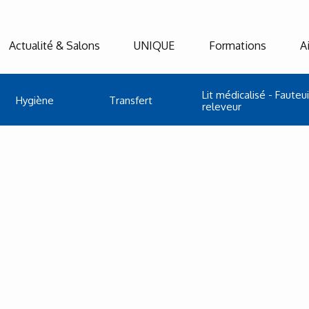
Actualité & Salons
UNIQUE
Formations
A
Lit médicalisé - Fauteui
Hygiène
Transfert
releveur