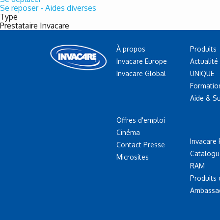
Se reposer - Aides diverses
Type
Prestataire Invacare
À propos
Produits
Invacare Europe
Actualité
Invacare Global
UNIQUE
Formatio
Aide & S
Offres d'emploi
Cinéma
Invacare 
Contact Presse
Catalogu
Microsites
RAM
Produits
Ambassa