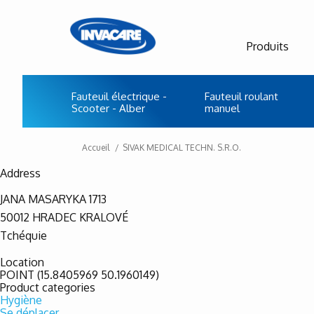
Produits
Fauteuil électrique -
Fauteuil roulant
Scooter - Alber
manuel
Accueil
SIVAK MEDICAL TECHN. S.R.O.
Address
JANA MASARYKA 1713
50012
HRADEC KRALOVÉ
Tchéquie
Location
POINT (15.8405969 50.1960149)
Product categories
Hygiène
Se déplacer