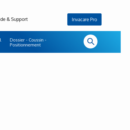
ide & Support
Invacare Pro
l
Dossier - Coussin -
Positionnement