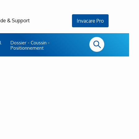
ide & Support
Invacare Pro
l
Dossier - Coussin -
Positionnement