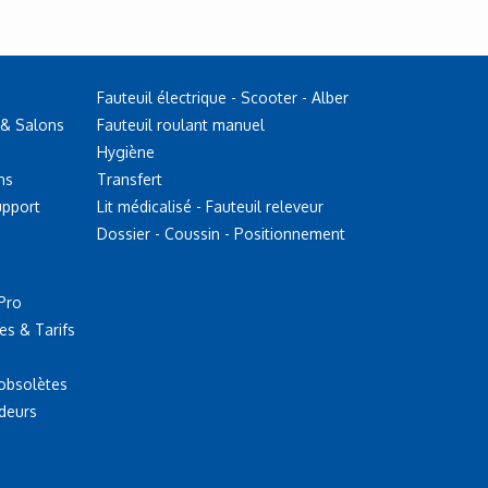
Fauteuil électrique - Scooter - Alber
 & Salons
Fauteuil roulant manuel
Hygiène
ns
Transfert
upport
Lit médicalisé - Fauteuil releveur
Dossier - Coussin - Positionnement
Pro
es & Tarifs
 obsolètes
deurs