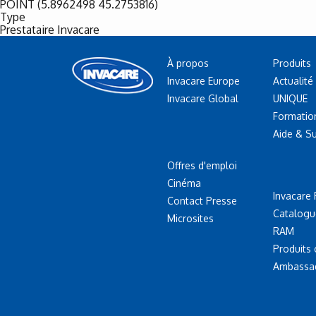
POINT (5.8962498 45.2753816)
Type
Prestataire Invacare
À propos
Produits
Invacare Europe
Actualité
Invacare Global
UNIQUE
Formatio
Aide & S
Offres d'emploi
Cinéma
Invacare 
Contact Presse
Catalogu
Microsites
RAM
Produits
Ambassa