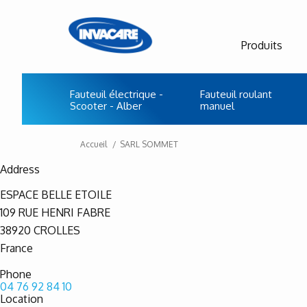
Produits
Fauteuil électrique -
Fauteuil roulant
Scooter - Alber
manuel
Accueil
SARL SOMMET
Address
ESPACE BELLE ETOILE
109 RUE HENRI FABRE
38920
CROLLES
France
Phone
04 76 92 84 10
Location