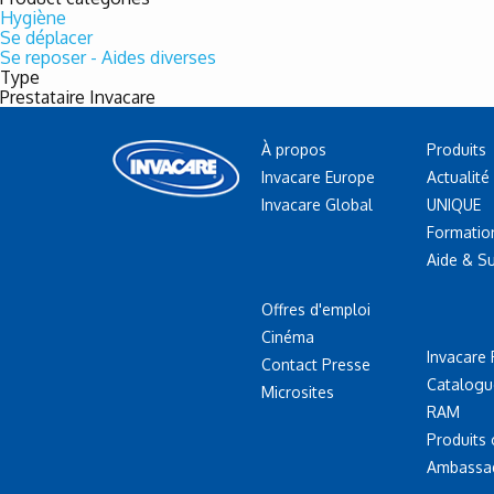
Hygiène
Se déplacer
Se reposer - Aides diverses
Type
Prestataire Invacare
À propos
Produits
Invacare Europe
Actualité
Invacare Global
UNIQUE
Formatio
Aide & S
Offres d'emploi
Cinéma
Invacare 
Contact Presse
Catalogu
Microsites
RAM
Produits
Ambassa