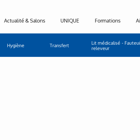
Actualité & Salons
UNIQUE
Formations
A
Lit médicalisé - Fauteui
Hygiène
Transfert
releveur