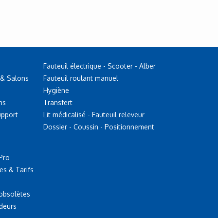
Fauteuil électrique - Scooter - Alber
 & Salons
Fauteuil roulant manuel
Hygiène
ns
Transfert
upport
Lit médicalisé - Fauteuil releveur
Dossier - Coussin - Positionnement
Pro
es & Tarifs
 obsolètes
deurs