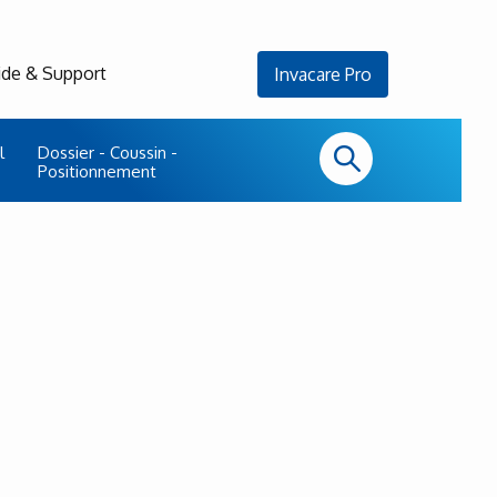
ide & Support
Invacare Pro
l
Dossier - Coussin -
Positionnement