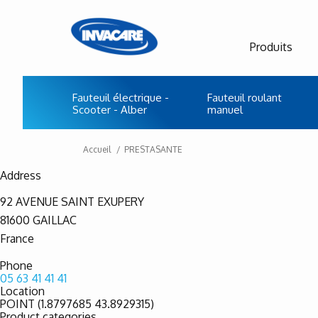
Produits
Fauteuil électrique -
Fauteuil roulant
Scooter - Alber
manuel
Accueil
PRESTASANTE
Address
92 AVENUE SAINT EXUPERY
81600
GAILLAC
France
Phone
05 63 41 41 41
Location
POINT (1.8797685 43.8929315)
Product categories