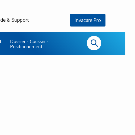
ide & Support
Invacare Pro
l
Dossier - Coussin -
Positionnement