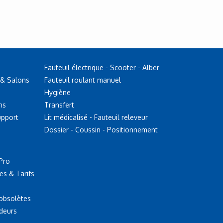
Fauteuil électrique - Scooter - Alber
 & Salons
Fauteuil roulant manuel
Hygiène
ns
Transfert
upport
Lit médicalisé - Fauteuil releveur
Dossier - Coussin - Positionnement
Pro
es & Tarifs
 obsolètes
deurs