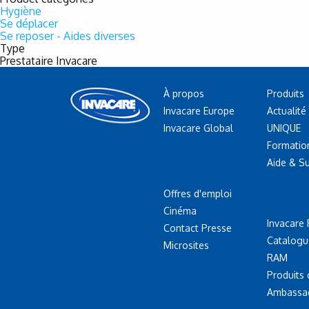
Hygiène
Se déplacer
Se reposer - Aides diverses
Type
Prestataire Invacare
À propos
Produits
Invacare Europe
Actualité
Invacare Global
UNIQUE
Formatio
Aide & S
Offres d'emploi
Cinéma
Invacare 
Contact Presse
Catalogu
Microsites
RAM
Produits
Ambassa