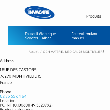
Produits
Fauteuil électrique -
Fauteuil roulant
Scooter - Alber
manuel
Accueil
OGH MATERIEL MEDICAL-76-MONTIVILLIERS
Address
1 RUE DES CASTORS
76290
MONTIVILLIERS
France
Phone
02 35 55 64 64
Location
POINT (0.1806811 49.5323792)
Product categories