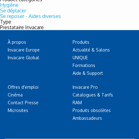
Hygiène
Se déplacer
Se reposer - Aides diverses
Type
Prestataire Invacare
À propos
Produits
Invacare Europe
Actualité & Salons
Invacare Global
UNIQUE
Formations
Aide & Support
Offres d'emploi
Invacare Pro
Cinéma
Catalogues & Tarifs
Contact Presse
RAM
Microsites
Produits obsolètes
Ambassadeurs