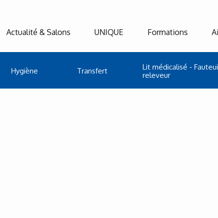
Actualité & Salons
UNIQUE
Formations
A
Lit médicalisé - Fauteui
Hygiène
Transfert
releveur