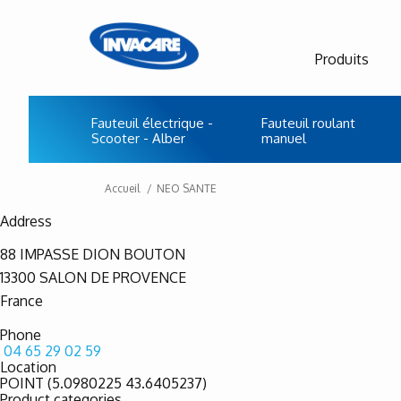
Produits
Fauteuil électrique -
Fauteuil roulant
Scooter - Alber
manuel
Accueil
NEO SANTE
Address
88 IMPASSE DION BOUTON
13300
SALON DE PROVENCE
France
Phone
04 65 29 02 59
Location
POINT (5.0980225 43.6405237)
Product categories