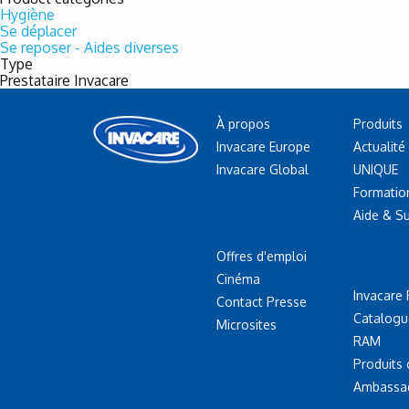
Hygiène
Se déplacer
Se reposer - Aides diverses
Type
Prestataire Invacare
À propos
Produits
Invacare Europe
Actualité
Invacare Global
UNIQUE
Formatio
Aide & S
Offres d'emploi
Cinéma
Invacare 
Contact Presse
Catalogu
Microsites
RAM
Produits
Ambassa