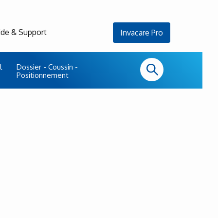
ide & Support
Invacare Pro
l
Dossier - Coussin -
Positionnement