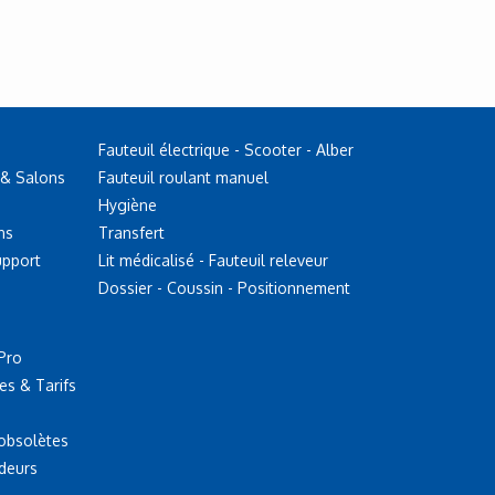
Fauteuil électrique - Scooter - Alber
 & Salons
Fauteuil roulant manuel
Hygiène
ns
Transfert
upport
Lit médicalisé - Fauteuil releveur
Dossier - Coussin - Positionnement
Pro
es & Tarifs
 obsolètes
deurs