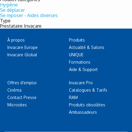
Hygiène
Se déplacer
Se reposer - Aides diverses
Type
Prestataire Invacare
À propos
Produits
Invacare Europe
Actualité & Salons
Invacare Global
UNIQUE
Formations
Aide & Support
Offres d'emploi
Invacare Pro
Cinéma
Catalogues & Tarifs
Contact Presse
RAM
Microsites
Produits obsolètes
Ambassadeurs