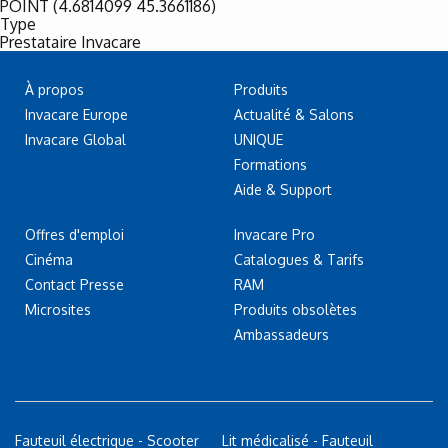
POINT (4.6814099 45.3661186)
Type
Prestataire Invacare
À propos
Produits
Invacare Europe
Actualité & Salons
Invacare Global
UNIQUE
Formations
Aide & Support
Offres d'emploi
Invacare Pro
Cinéma
Catalogues & Tarifs
Contact Presse
RAM
Microsites
Produits obsolètes
Ambassadeurs
Fauteuil électrique - Scooter
Lit médicalisé - Fauteuil