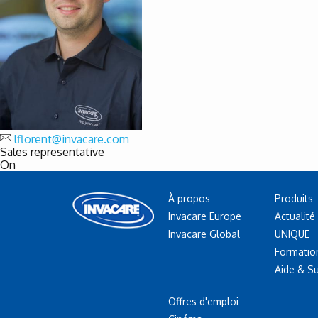
lflorent@invacare.com
Sales representative
On
À propos
Produits
Invacare Europe
Actualité
Invacare Global
UNIQUE
Formatio
Aide & S
Offres d'emploi