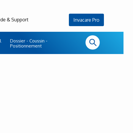
ide & Support
Invacare Pro
l
Dossier - Coussin -
Positionnement