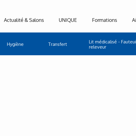
Actualité & Salons
UNIQUE
Formations
A
Lit médicalisé - Fauteui
Hygiène
Transfert
releveur