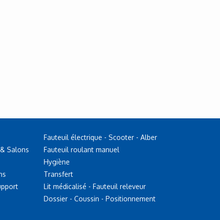
Fauteuil électrique - Scooter - Alber
 & Salons
Fauteuil roulant manuel
Hygiène
ns
Transfert
upport
Lit médicalisé - Fauteuil releveur
Dossier - Coussin - Positionnement