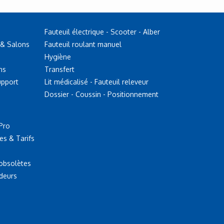
Fauteuil électrique - Scooter - Alber
 & Salons
Fauteuil roulant manuel
Hygiène
ns
Transfert
upport
Lit médicalisé - Fauteuil releveur
Dossier - Coussin - Positionnement
Pro
es & Tarifs
 obsolètes
deurs