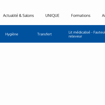
Actualité & Salons
UNIQUE
Formations
A
Lit médicalisé - Fauteui
Hygiène
Transfert
releveur