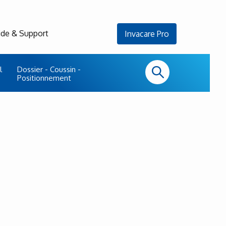
ide & Support
Invacare Pro
l
Dossier - Coussin -
Positionnement