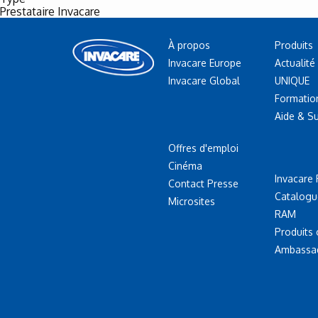
Prestataire Invacare
À propos
Produits
Invacare Europe
Actualité
Invacare Global
UNIQUE
Formatio
Aide & S
Offres d'emploi
Cinéma
Invacare 
Contact Presse
Catalogu
Microsites
RAM
Produits
Ambassa