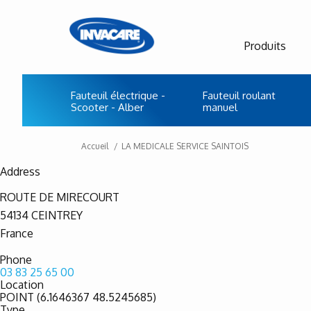
Produits
Fauteuil électrique -
Fauteuil roulant
Scooter - Alber
manuel
Accueil
LA MEDICALE SERVICE SAINTOIS
Address
ROUTE DE MIRECOURT
54134
CEINTREY
France
Phone
03 83 25 65 00
Location
POINT (6.1646367 48.5245685)
Type