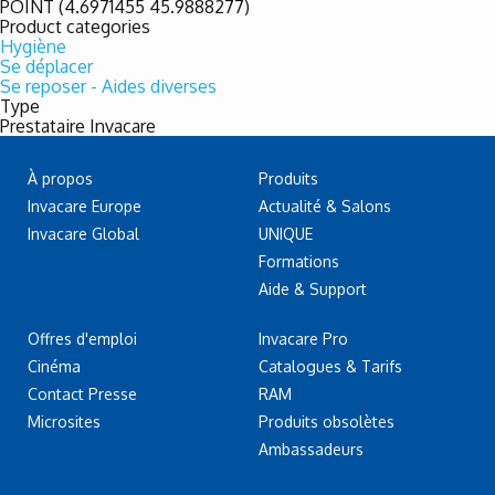
POINT (4.6971455 45.9888277)
Product categories
Hygiène
Se déplacer
Se reposer - Aides diverses
Type
Prestataire Invacare
À propos
Produits
Invacare Europe
Actualité & Salons
Invacare Global
UNIQUE
Formations
Aide & Support
Offres d'emploi
Invacare Pro
Cinéma
Catalogues & Tarifs
Contact Presse
RAM
Microsites
Produits obsolètes
Ambassadeurs