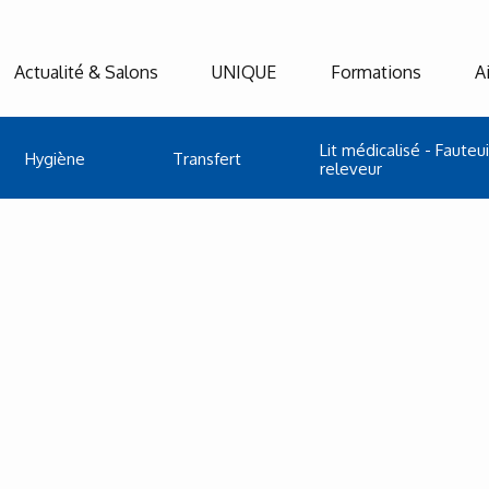
Actualité & Salons
UNIQUE
Formations
A
Lit médicalisé - Fauteui
Hygiène
Transfert
releveur