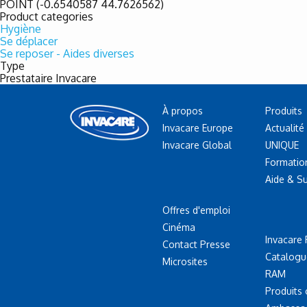
POINT (-0.6540587 44.7626562)
Product categories
Hygiène
Se déplacer
Se reposer - Aides diverses
Type
Prestataire Invacare
À propos
Produits
Invacare Europe
Actualité
Invacare Global
UNIQUE
Formatio
Aide & S
Offres d'emploi
Cinéma
Invacare 
Contact Presse
Catalogu
Microsites
RAM
Produits