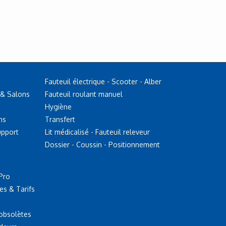
Fauteuil électrique - Scooter - Alber
 & Salons
Fauteuil roulant manuel
Hygiène
ns
Transfert
upport
Lit médicalisé - Fauteuil releveur
Dossier - Coussin - Positionnement
Pro
es & Tarifs
 obsolètes