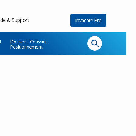
ide & Support
Invacare Pro
l
Dossier - Coussin -
Positionnement