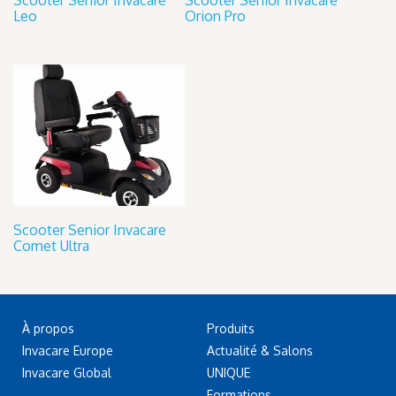
Scooter Senior Invacare
Scooter Senior Invacare
Leo
Orion Pro
Scooter Senior Invacare
Comet Ultra
À propos
Produits
Invacare Europe
Actualité & Salons
Invacare Global
UNIQUE
Formations