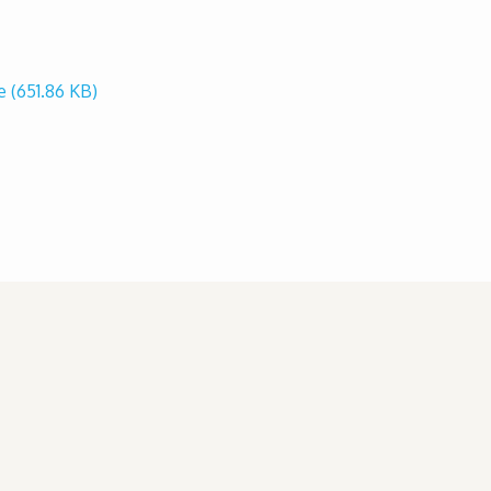
le
(651.86 KB)