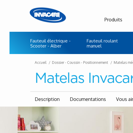
Produits
Fauteuil électrique -
Fauteuil roulant
Scooter - Alber
manuel
Accueil
Dossier - Coussin - Positionnement
Matelas mé
Matelas Invaca
Description
Documentations
Vous ai