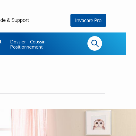
ide & Support
Invacare Pro
l
Dossier - Coussin -
Positionnement