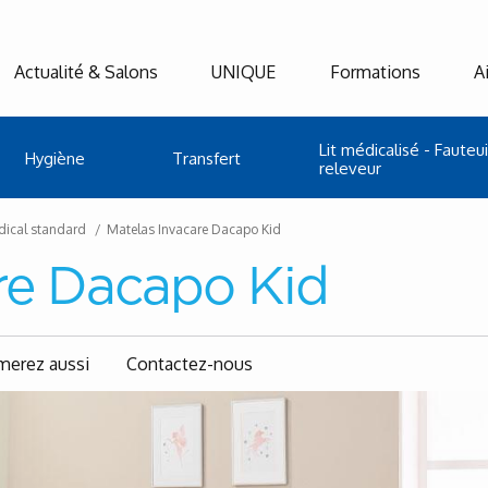
Actualité & Salons
UNIQUE
Formations
A
Lit médicalisé - Fauteui
Hygiène
Transfert
releveur
dical standard
Matelas Invacare Dacapo Kid
re Dacapo Kid
merez aussi
Contactez-nous