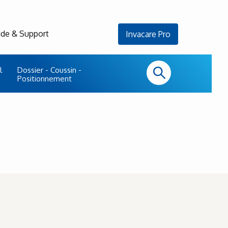
ide & Support
Invacare Pro
l
Dossier - Coussin -
Positionnement