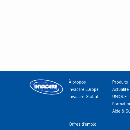
À propos
Produits
Invacare Europe
Actualité
Invacare Global
UNIQUE
Formatio
Aide & S
Offres d'emploi