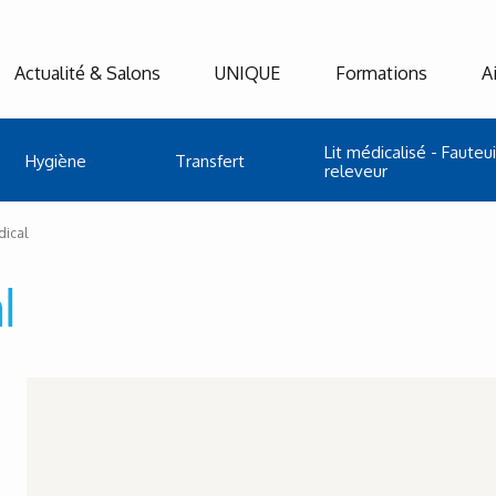
Actualité & Salons
UNIQUE
Formations
A
Lit médicalisé - Fauteui
Hygiène
Transfert
releveur
dical
l