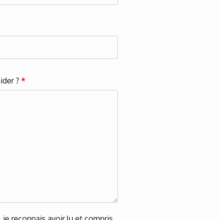
ider ?
*
je reconnais avoir lu et compris