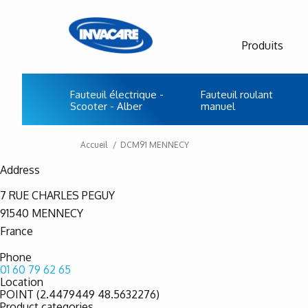
Produits
Fauteuil électrique -
Fauteuil roulant
Scooter - Alber
manuel
Accueil
DCM91 MENNECY
Address
7 RUE CHARLES PEGUY
91540
MENNECY
France
Phone
01 60 79 62 65
Location
POINT (2.4479449 48.5632276)
Product categories