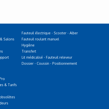
Fauteuil électrique - Scooter - Alber
 & Salons
Fauteuil roulant manuel
Hygiène
ns
Transfert
upport
Lit médicalisé - Fauteuil releveur
Dossier - Coussin - Positionnement
Pro
es & Tarifs
 obsolètes
deurs