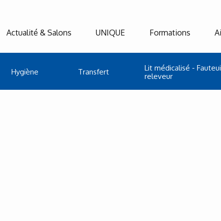
Actualité & Salons
UNIQUE
Formations
A
Lit médicalisé - Fauteui
Hygiène
Transfert
releveur