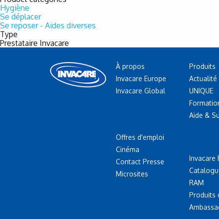
Hygiène
Se déplacer
Se reposer - Aides diverses
Type
Prestataire Invacare
À propos
Produits
Invacare Europe
Actualité
Invacare Global
UNIQUE
Formatio
Aide & S
Offres d'emploi
Cinéma
Invacare 
Contact Presse
Catalogu
Microsites
RAM
Produits
Ambassa