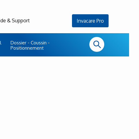
ide & Support
Invacare Pro
l
Dossier - Coussin -
Positionnement