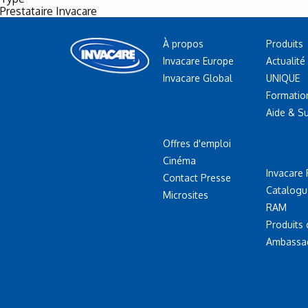
Prestataire Invacare
À propos
Produits
Invacare Europe
Actualité
Invacare Global
UNIQUE
Formatio
Aide & S
Offres d'emploi
Cinéma
Invacare 
Contact Presse
Catalogu
Microsites
RAM
Produits
Ambassa