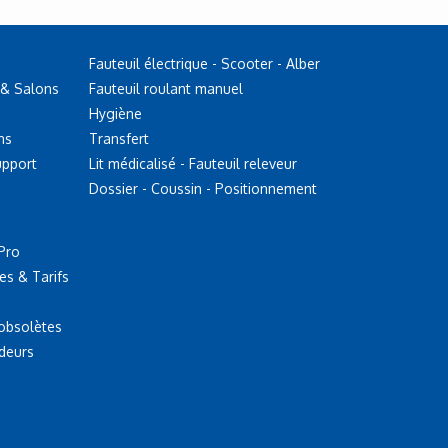
Fauteuil électrique - Scooter - Alber
 & Salons
Fauteuil roulant manuel
Hygiène
ns
Transfert
upport
Lit médicalisé - Fauteuil releveur
Dossier - Coussin - Positionnement
Pro
es & Tarifs
 obsolètes
deurs