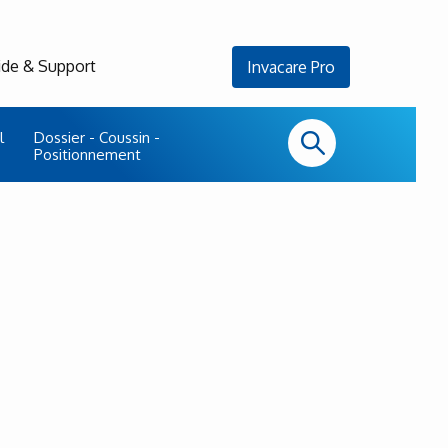
ide & Support
Invacare Pro
l
Dossier - Coussin -
Positionnement