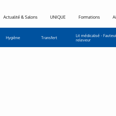
Actualité & Salons
UNIQUE
Formations
A
Lit médicalisé - Fauteui
Hygiène
Transfert
releveur