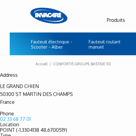
Produits
Fauteuil électrique -
Fauteuil roulant
Scooter - Alber
manuel
Accueil
CONFORTIS GROUPE BASTIDE 50
Address
LE GRAND CHIEN
50300
ST MARTIN DES CHAMPS
France
Phone
02 33 68 77 01
Location
POINT (-1.3304138 48.6700519)
Type