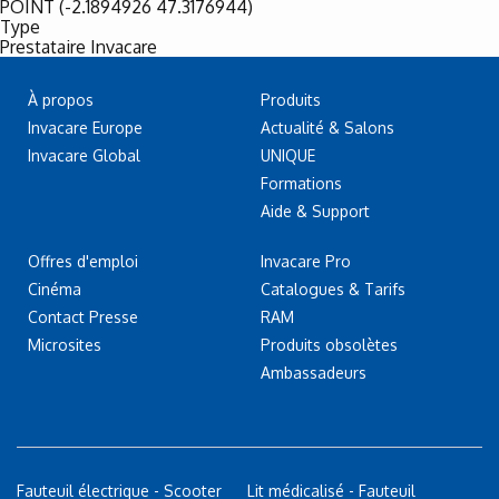
POINT (-2.1894926 47.3176944)
Type
Prestataire Invacare
À propos
Produits
Invacare Europe
Actualité & Salons
Invacare Global
UNIQUE
Formations
Aide & Support
Offres d'emploi
Invacare Pro
Cinéma
Catalogues & Tarifs
Contact Presse
RAM
Microsites
Produits obsolètes
Ambassadeurs
Fauteuil électrique - Scooter
Lit médicalisé - Fauteuil