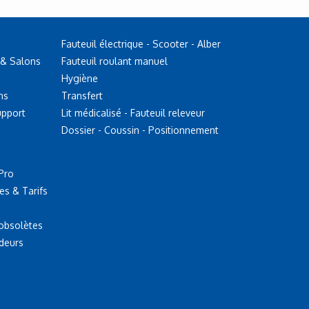
Fauteuil électrique - Scooter - Alber
 & Salons
Fauteuil roulant manuel
Hygiène
ns
Transfert
upport
Lit médicalisé - Fauteuil releveur
Dossier - Coussin - Positionnement
Pro
es & Tarifs
 obsolètes
deurs