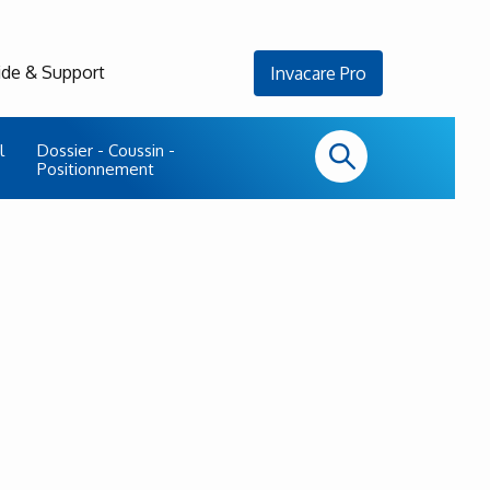
ide & Support
Invacare Pro
l
Dossier - Coussin -
Positionnement