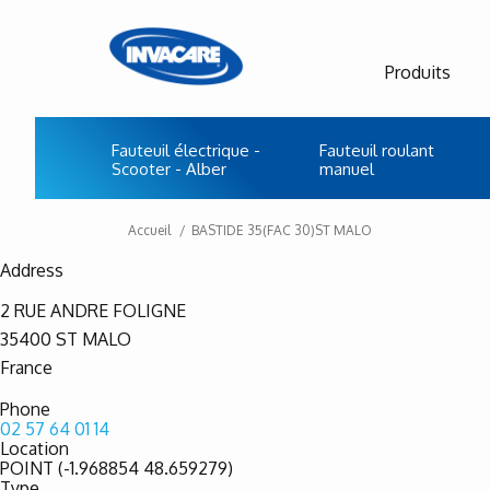
Produits
Fauteuil électrique -
Fauteuil roulant
Scooter - Alber
manuel
Accueil
BASTIDE 35(FAC 30)ST MALO
Address
2 RUE ANDRE FOLIGNE
35400
ST MALO
France
Phone
02 57 64 01 14
Location
POINT (-1.968854 48.659279)
Type