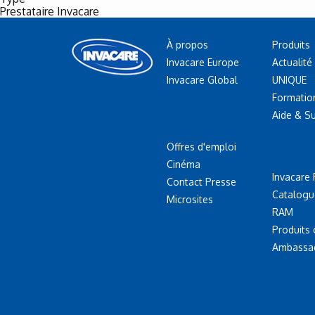
Prestataire Invacare
À propos
Produits
Invacare Europe
Actualité
Invacare Global
UNIQUE
Formatio
Aide & S
Offres d'emploi
Cinéma
Invacare 
Contact Presse
Catalogu
Microsites
RAM
Produits
Ambassa