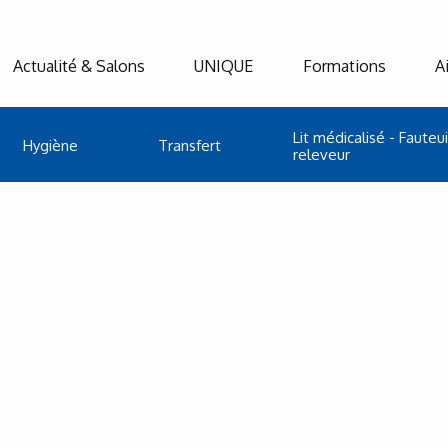
Actualité & Salons
UNIQUE
Formations
A
Lit médicalisé - Fauteui
Hygiène
Transfert
releveur