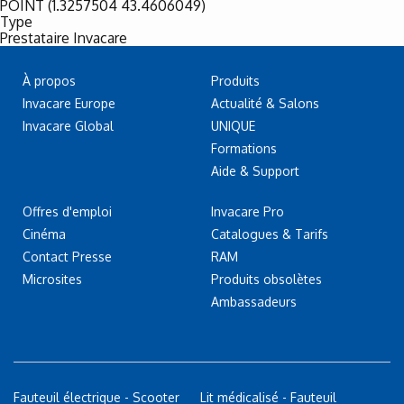
POINT (1.3257504 43.4606049)
Type
Prestataire Invacare
À propos
Produits
Invacare Europe
Actualité & Salons
Invacare Global
UNIQUE
Formations
Aide & Support
Offres d'emploi
Invacare Pro
Cinéma
Catalogues & Tarifs
Contact Presse
RAM
Microsites
Produits obsolètes
Ambassadeurs
Fauteuil électrique - Scooter
Lit médicalisé - Fauteuil