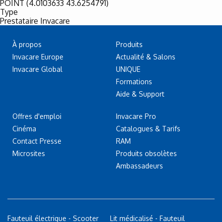
POINT (4.0103633 43.6254791)
Type
Prestataire Invacare
À propos
Produits
Invacare Europe
Actualité & Salons
Invacare Global
UNIQUE
Formations
Aide & Support
Offres d'emploi
Invacare Pro
Cinéma
Catalogues & Tarifs
Contact Presse
RAM
Microsites
Produits obsolètes
Ambassadeurs
Fauteuil électrique - Scooter
Lit médicalisé - Fauteuil