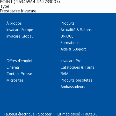
POINT (-1.6346964 47.2233007)
Type
Prestataire Invacare
À propos
Produits
Invacare Europe
Actualité & Salons
Invacare Global
UNIQUE
Formations
Aide & Support
Offres d'emploi
Invacare Pro
Cinéma
Catalogues & Tarifs
Contact Presse
RAM
Microsites
Produits obsolètes
Ambassadeurs
Fauteuil électrique - Scooter
Lit médicalisé - Fauteuil