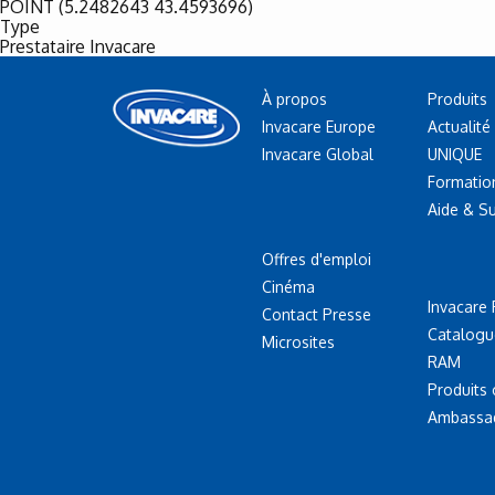
POINT (5.2482643 43.4593696)
Type
Prestataire Invacare
À propos
Produits
Invacare Europe
Actualité
Invacare Global
UNIQUE
Formatio
Aide & S
Offres d'emploi
Cinéma
Invacare 
Contact Presse
Catalogu
Microsites
RAM
Produits
Ambassa