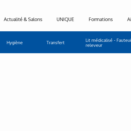
Actualité & Salons
UNIQUE
Formations
A
Lit médicalisé - Fauteui
Hygiène
Transfert
releveur