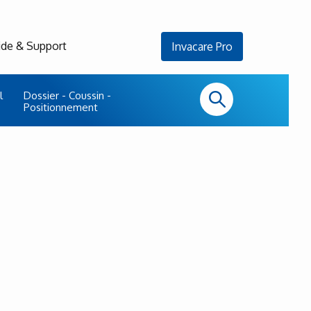
ide & Support
Invacare Pro
l
Dossier - Coussin -
Positionnement