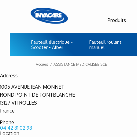
Produits
Fauteuil électrique -
Fauteuil roulant
Scooter - Alber
manuel
Accueil
ASSISTANCE MEDICALISEE SCE
Address
1005 AVENUE JEAN MONNET
ROND POINT DE FONTBLANCHE
13127
VITROLLES
France
Phone
04 42 81 02 98
Location