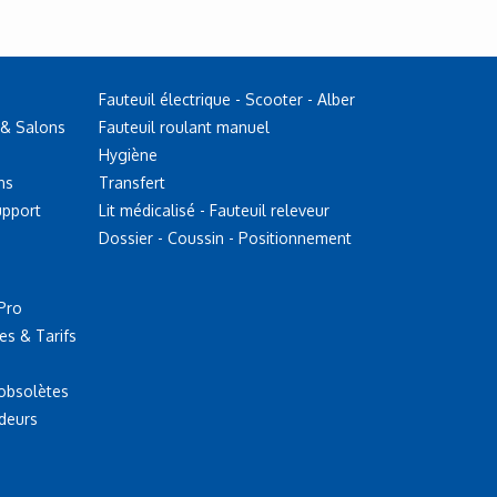
Fauteuil électrique - Scooter - Alber
 & Salons
Fauteuil roulant manuel
Hygiène
ns
Transfert
upport
Lit médicalisé - Fauteuil releveur
Dossier - Coussin - Positionnement
Pro
es & Tarifs
 obsolètes
deurs