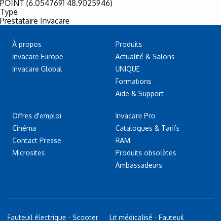
POINT (6.0547691 48.9025946)
Type
Prestataire Invacare
À propos
Produits
Invacare Europe
Actualité & Salons
Invacare Global
UNIQUE
Formations
Aide & Support
Offres d'emploi
Invacare Pro
Cinéma
Catalogues & Tarifs
Contact Presse
RAM
Microsites
Produits obsolètes
Ambassadeurs
Fauteuil électrique - Scooter
Lit médicalisé - Fauteuil