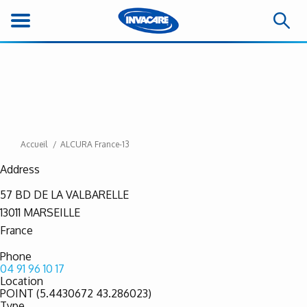
Accueil
ALCURA France-13
Address
57 BD DE LA VALBARELLE
13011
MARSEILLE
France
Phone
04 91 96 10 17
Location
POINT (5.4430672 43.286023)
Type