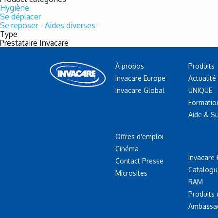
Hygiène
Se déplacer
Se reposer - Aides diverses
Type
Prestataire Invacare
À propos
Produits
Invacare Europe
Actualité
Invacare Global
UNIQUE
Formatio
Aide & S
Offres d'emploi
Cinéma
Invacare 
Contact Presse
Catalogu
Microsites
RAM
Produits
Ambassa