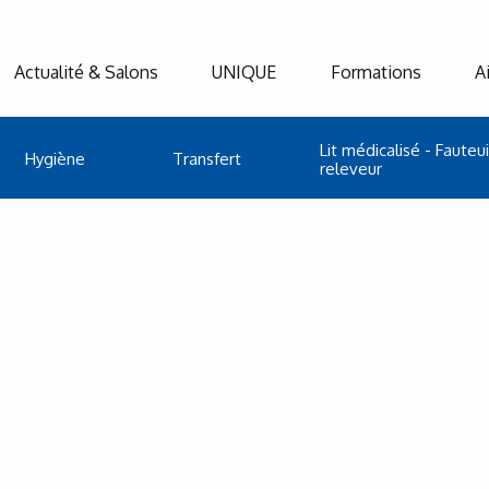
Actualité & Salons
UNIQUE
Formations
A
Lit médicalisé - Fauteui
Hygiène
Transfert
releveur