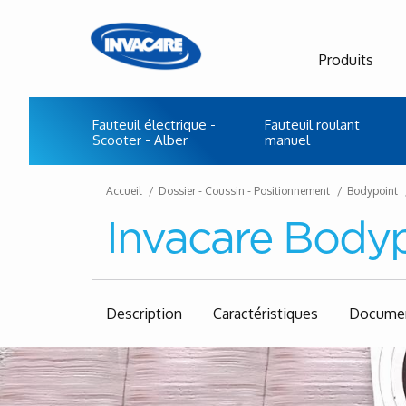
Produits
Fauteuil électrique -
Fauteuil roulant
Scooter - Alber
manuel
Accueil
Dossier - Coussin - Positionnement
Bodypoint
Invacare Body
Description
Caractéristiques
Documen