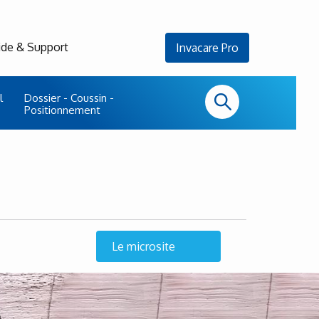
ide & Support
Invacare Pro
l
Dossier - Coussin -
Positionnement
Le microsite