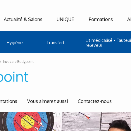
Actualité & Salons
UNIQUE
Formations
A
Lit médicalisé - Fauteui
Hygiène
Transfert
releveur
Invacare Bodypoint
point
tations
Vous aimerez aussi
Contactez-nous