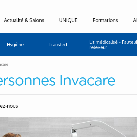
Actualité & Salons
UNIQUE
Formations
A
Lit médicalisé - Fauteui
Hygiène
Transfert
releveur
acare
rsonnes Invacare
tez-nous