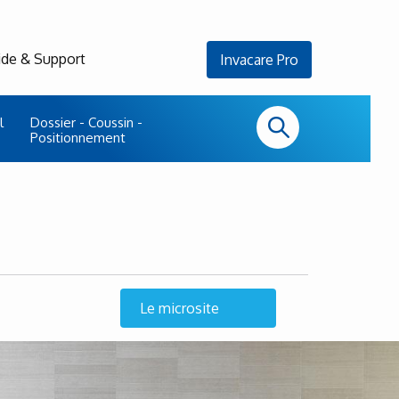
ide & Support
Invacare Pro
l
Dossier - Coussin -
Positionnement
Le microsite