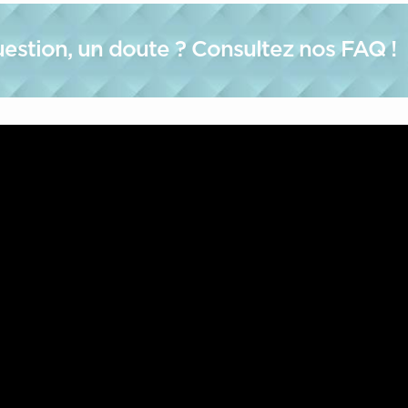
estion, un doute ? Consultez nos FAQ !