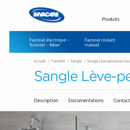
Produits
Fauteuil électrique -
Fauteuil roulant
Scooter - Alber
manuel
Accueil
Transfert
Sangle
Sangle Lève-personnes Inv
Sangle Lève-pe
Description
Documentations
Contac