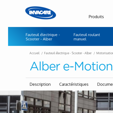
Produits
Fauteuil électrique -
Fauteuil roulant
Scooter - Alber
manuel
Accueil
Fauteuil électrique - Scooter - Alber
Motorisation
Alber e-Motio
Description
Caractéristiques
Documen