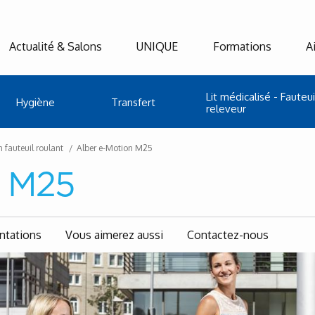
Actualité & Salons
UNIQUE
Formations
A
Lit médicalisé - Fauteui
Hygiène
Transfert
releveur
 fauteuil roulant
Alber e-Motion M25
n M25
tations
Vous aimerez aussi
Contactez-nous