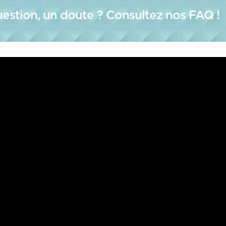
estion, un doute ? Consultez nos FAQ !