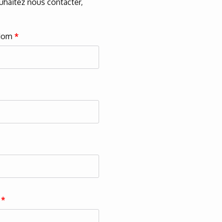
ouhaitez nous contacter,
Nom
*
?
*