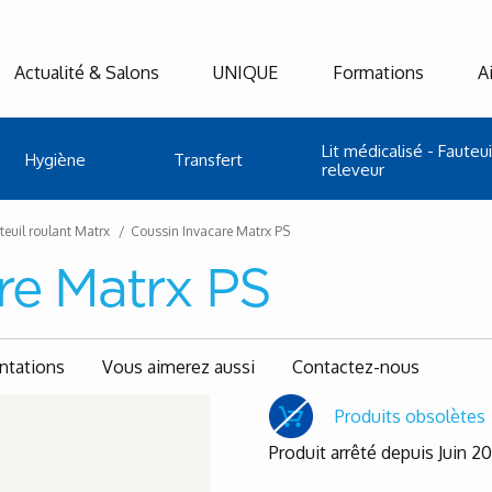
Actualité & Salons
UNIQUE
Formations
A
Lit médicalisé - Fauteui
Hygiène
Transfert
releveur
teuil roulant Matrx
Coussin Invacare Matrx PS
re Matrx PS
tations
Vous aimerez aussi
Contactez-nous
Produits obsolètes
Produit arrêté depuis Juin 20