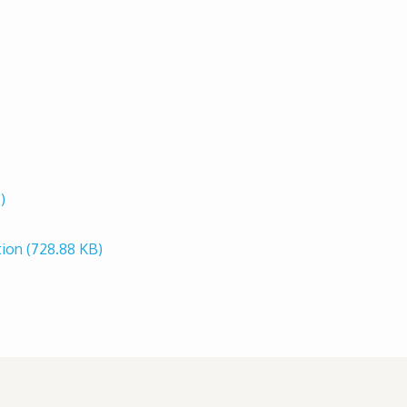
)
tion
(728.88 KB)