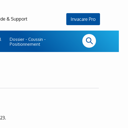
ide & Support
Invacare Pro
l
Dossier - Coussin -
Positionnement
23.