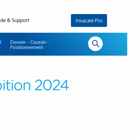
ide & Support
Invacare Pro
l
Dossier - Coussin -
Positionnement
bition 2024