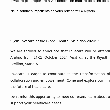
Invacare peut répondre à vos besoins en matière de soins de sa
Nous sommes impatients de vous rencontrer à Riyadh !
Join Invacare at the Global Health Exhibition 2024!
?
?
We are thrilled to announce that Invacare will be attend
Arabia, from 21-23 October 2024. Visit us at the Riyadh
Pavilion, Stand A1.
Invacare is eager to contribute to the transformation o
collaboration and empowerment. Come and explore our inno
the future of healthcare.
Don't miss this opportunity to meet our team, learn about
support your healthcare needs.